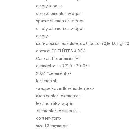
empty-icon,.e-
con>.elementor-widget-
spacer.elementor-widget-
empty .elementor-widget-
empty-
icon{position:absolute;top:0;bottom:0;left:0;right
consort DE FLÛTES À BEC
Consort Brouillamini /*!
elementor - v3.21.0 - 20-05-
2024 */.elementor-
testimonial-
wrapper{overflow:hidden;text-
align:center}.elementor-
testimonial-wrapper
.elementor-testimonial-
content{font-
size:1.3em;margin-