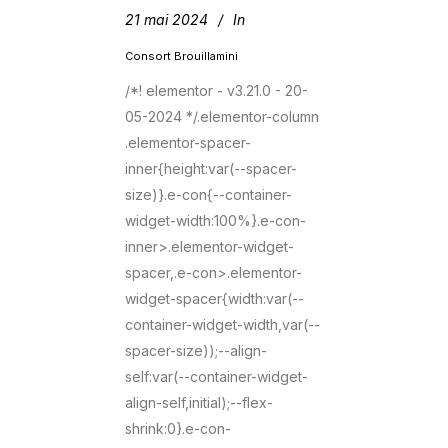
21 mai 2024
In
Consort Brouillamini
/*! elementor - v3.21.0 - 20-
05-2024 */.elementor-column
.elementor-spacer-
inner{height:var(--spacer-
size)}.e-con{--container-
widget-width:100%}.e-con-
inner>.elementor-widget-
spacer,.e-con>.elementor-
widget-spacer{width:var(--
container-widget-width,var(--
spacer-size));--align-
self:var(--container-widget-
align-self,initial);--flex-
shrink:0}.e-con-