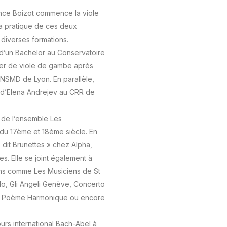
ance Boizot commence la viole
La pratique de ces deux
 diverses formations.
 d’un Bachelor au Conservatoire
ter de viole de gambe après
NSMD de Lyon. En parallèle,
e d’Elena Andrejev au CRR de
de l’ensemble Les
 du 17ème et 18ème siècle. En
 dit Brunettes » chez Alpha,
es. Elle se joint également à
ns comme Les Musiciens de St
do, Gli Angeli Genève, Concerto
 le Poème Harmonique ou encore
urs international Bach-Abel à