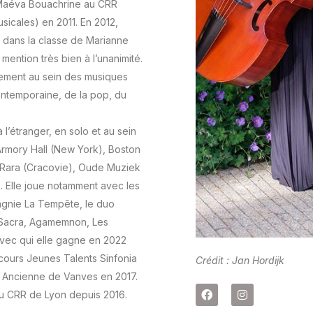
Maéva Bouachrine au CRR
icales) en 2011. En 2012,
 dans la classe de Marianne
mention très bien à l’unanimité.
nement au sein des musiques
ontemporaine, de la pop, du
 l’étranger, en solo et au sein
 Armory Hall (New York), Boston
a Rara (Cracovie), Oude Muziek
 Elle joue notamment avec les
agnie La Tempête, le duo
 Sacra, Agamemnon, Les
vec qui elle gagne en 2022
ncours Jeunes Talents Sinfonia
Crédit : Jan Hordijk
e Ancienne de Vanves en 2017.
au CRR de Lyon depuis 2016.