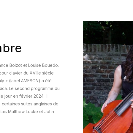
mbre
ance Boizot et Louise Bouedo.
our clavier du XVIIIe siècle.
hly » (label AMESON) a été
sica. Le second programme du
 jour en février 2024. Il
 certaines suites anglaises de
lais Matthew Locke et John