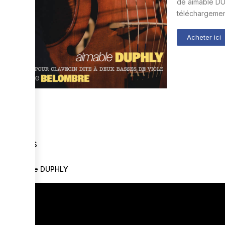
de aimable DU
téléchargement
Acheter ici
Vidéos
aimable DUPHLY