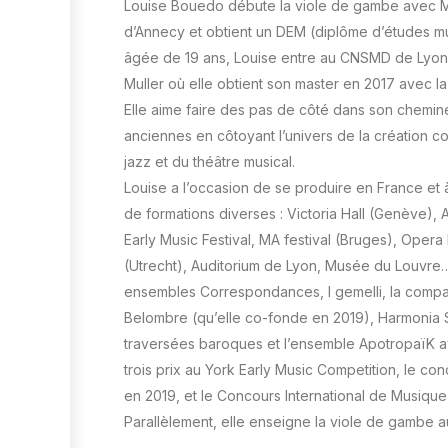
Louise Bouedo débute la viole de gambe avec 
d’Annecy et obtient un DEM (diplôme d’études mus
âgée de 19 ans, Louise entre au CNSMD de Lyon
Muller où elle obtient son master en 2017 avec la 
Elle aime faire des pas de côté dans son chemi
anciennes en côtoyant l’univers de la création c
jazz et du théâtre musical.
Louise a l’occasion de se produire en France et à
de formations diverses : Victoria Hall (Genève),
Early Music Festival, MA festival (Bruges), Oper
(Utrecht), Auditorium de Lyon, Musée du Louvre…
ensembles Correspondances, I gemelli, la comp
Belombre (qu’elle co-fonde en 2019), Harmonia
traversées baroques et l’ensemble ApotropaïK a
trois prix au York Early Music Competition, le co
en 2019, et le Concours International de Musiqu
Parallèlement, elle enseigne la viole de gambe 